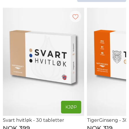
KJØP
Svart hvitløk - 30 tabletter
TigerGinseng - 30
NOK 399
NOK 319