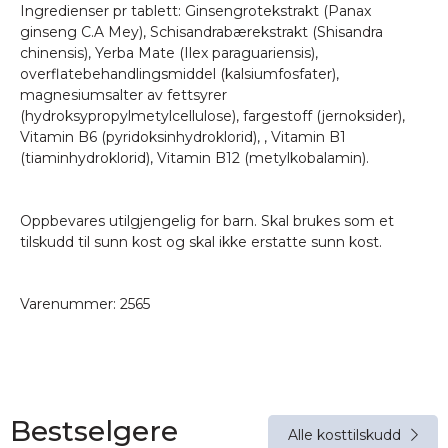
Ingredienser pr tablett: Ginsengrotekstrakt (Panax
ginseng C.A Mey), Schisandrabærekstrakt (Shisandra
chinensis), Yerba Mate (Ilex paraguariensis),
overflatebehandlingsmiddel (kalsiumfosfater),
magnesiumsalter av fettsyrer
(hydroksypropylmetylcellulose), fargestoff (jernoksider),
Vitamin B6 (pyridoksinhydroklorid), , Vitamin B1
(tiaminhydroklorid), Vitamin B12 (metylkobalamin).
Oppbevares utilgjengelig for barn. Skal brukes som et
tilskudd til sunn kost og skal ikke erstatte sunn kost.
Varenummer:
2565
Bestselgere
Alle kosttilskudd