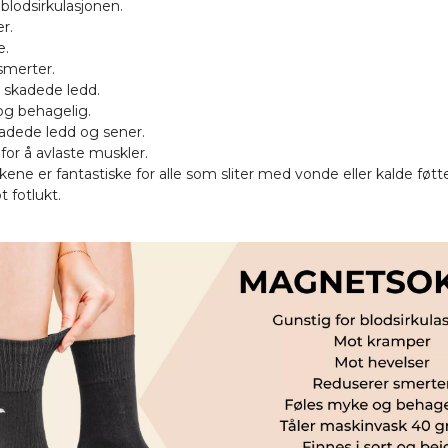
 blodsirkulasjonen.
r.
e.
smerter.
 skadede ledd.
og behagelig.
kadede ledd og sener.
for å avlaste muskler.
ne er fantastiske for alle som sliter med vonde eller kalde føtte
 fotlukt.