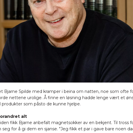
et Bjarne Spilde med kramper i beina om natten, noe som ofte fo
rde nettene urolige. Å finne en løsning hadde lenge vært et ø
til produkter som påsto de kunne hjelpe.
forandret alt
siden fikk Bjarne anbefalt magnetsokker av en bekjent. Til tross fo
seg for å gi dem en sjanse. "Jeg fikk et par i gave bare noen d