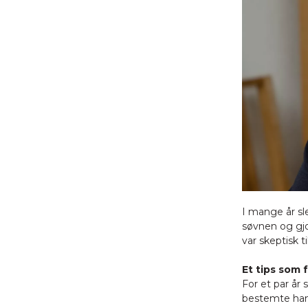
I mange år sl
søvnen og gjo
var skeptisk 
Et tips som 
For et par år 
bestemte han 