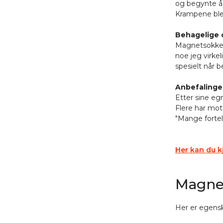
og begynte å 
Krampene ble 
Behagelige 
Magnetsokken
noe jeg virkel
spesielt når b
Anbefalinger
Etter sine eg
Flere har mot
"Mange fortel
Her kan du 
Magne
Her er egens