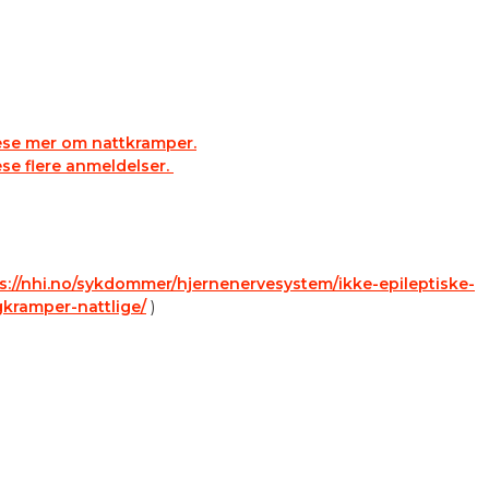
ese mer om nattkramper.
ese flere anmeldelser.
s://nhi.no/sykdommer/hjernenervesystem/ikke-epileptiske-
kramper-nattlige/
)