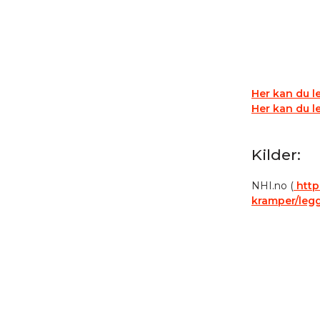
Her kan du l
Her kan du l
Kilder:
NHI.no (
http
kramper/legg