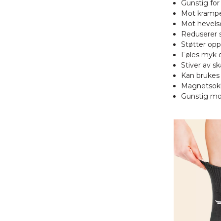
Gunstig for
Mot krampe
Mot hevels
Reduserer 
Støtter opp
Føles myk 
Stiver av s
Kan brukes 
Magnetsokke
Gunstig mot