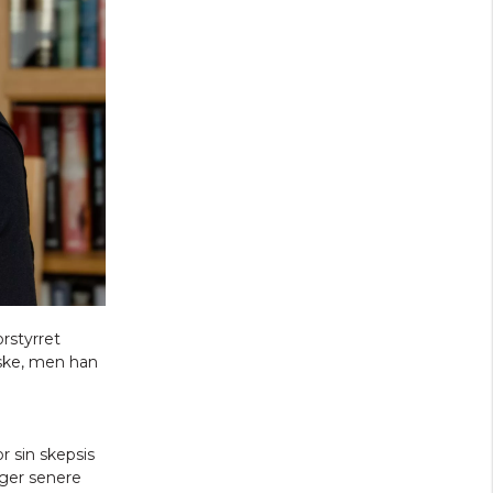
rstyrret
nske, men han
r sin skepsis
ager senere