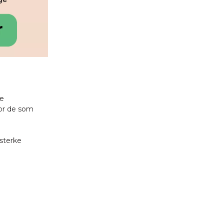
ke
for de som
sterke