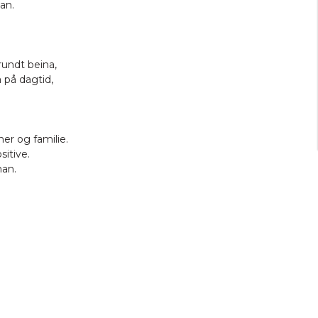
an.
undt beina,
å på dagtid,
er og familie.
itive.
han.