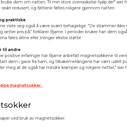
bruke dem om natten. Til min store overraskelse hjalp de!" sier h
raskt redusert, og føttene føltes roligere gjennom natten.
og praktiske
e viste seg også å være svært behagelige. "De strammer ikke r
ig setter pris på," forklarer Bjarne. I perioder bruker han dem ogs
eina føles slitne eller trenger ekstra støtte.
 til andre
ne positive erfaringer har Bjarne anbefalt magnetsokkene til venn
tatt dem i gave fra ham, og tilbakemeldingene har vært udelt pos
ler meg at de også har mindre kramper og roligere netter," sier 
kjøpe magnetsokker.
tsokker
kaper ved bruk av magnetsokker: