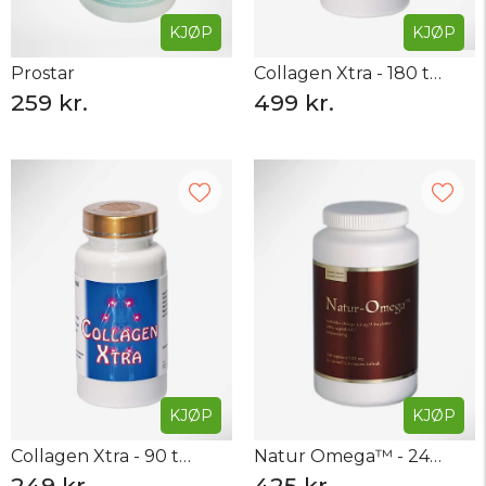
KJØP
KJØP
Prostar
Collagen Xtra - 180 tabletter
259 kr.
499 kr.
KJØP
KJØP
Collagen Xtra - 90 tabletter
Natur Omega™ - 240 kapsler
249 kr.
425 kr.