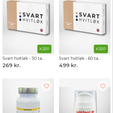
hjelpe deg med
bedre søvn
,
fordøyelse,
muskler og ledd
.
Våre kosttilskudd inneholder kun ingredienser av aller
høyeste kvalitet, og er laget med tanke på din helse og
velvære.
KJØP
KJØP
Svart hvitløk - 30 tabletter
Svart hvitløk - 60 tabletter
269 kr.
499 kr.