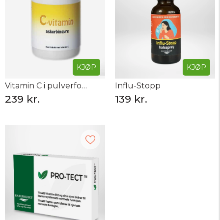
KJØP
KJØP
Vitamin C i pulverform - 250 gram
Influ-Stopp
239 kr.
139 kr.