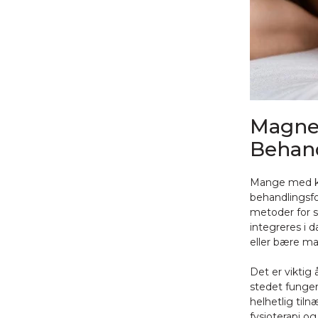
Magne
Behan
Mange med kr
behandlingsfo
metoder for s
integreres i 
eller bære ma
Det er viktig
stedet funge
helhetlig til
fysioterapi o