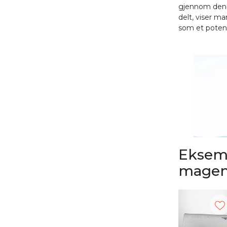
gjennom denne
delt, viser m
som et potens
Eksemp
magen