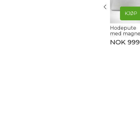
KJØP
Hodepute
med magne
-
NOK 999
Norgesput
(hvit)