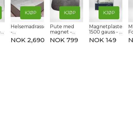
KJØP
KJØP
KJØP
Helsemadrassen2™
Pute med
Magnetplaster
M
t
-
magnet -
1500 gauss - 6
F
Magnet-/overmadrass
sittedel -
stk
NOK 2,690
NOK 799
NOK 149
N
en
Norgesputen
(grå)