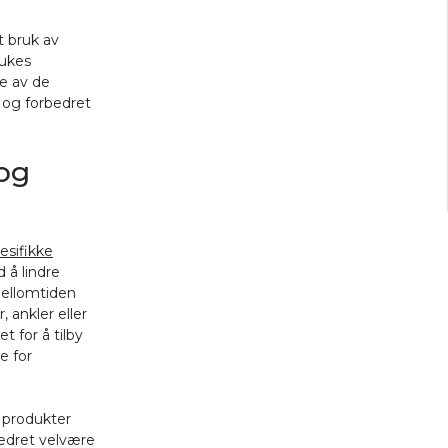
t bruk av
rukes
te av de
 og forbedret
 og
esifikke
 å lindre
mellomtiden
ankler eller
t for å tilby
e for
 produkter
bedret velvære