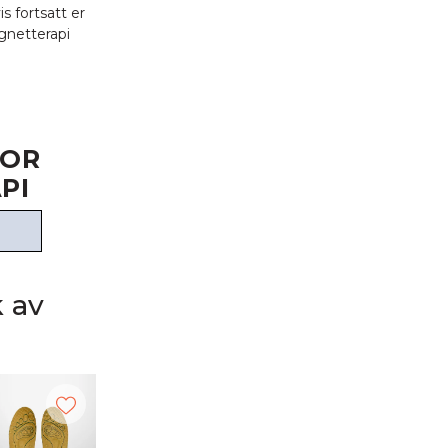
 fortsatt er
gnetterapi
FOR
PI
G
 av