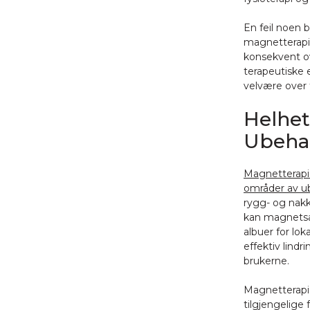
En feil noen 
magnetterapip
konsekvent ov
terapeutiske 
velvære over 
Helhet
Ubeha
Magnetterapi 
områder av 
rygg- og nakk
kan magnetsål
albuer for lok
effektiv lindr
brukerne.
Magnetterapi 
tilgjengelige