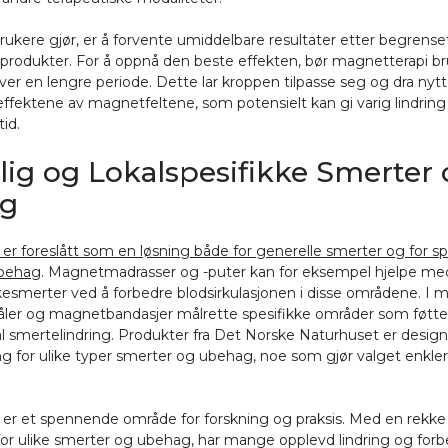
brukere gjør, er å forvente umiddelbare resultater etter begrense
rodukter. For å oppnå den beste effekten, bør magnetterapi b
er en lengre periode. Dette lar kroppen tilpasse seg og dra nyt
effektene av magnetfeltene, som potensielt kan gi varig lindring
tid.
lig og Lokalspesifikke Smerter
g
er foreslått som en løsning både for generelle smerter og for sp
ubehag
. Magnetmadrasser og -puter kan for eksempel hjelpe med
esmerter ved å forbedre blodsirkulasjonen i disse områdene. I 
er og magnetbandasjer målrette spesifikke områder som føtter, 
al smertelindring. Produkter fra Det Norske Naturhuset er designe
ing for ulike typer smerter og ubehag, noe som gjør valget enkler
er et spennende område for forskning og praksis. Med en rekke
 for ulike smerter og ubehag, har mange opplevd lindring og for