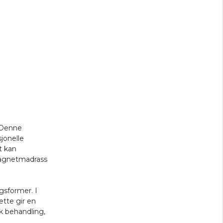
 Denne
jonelle
t kan
magnetmadrass
gsformer. I
tte gir en
k behandling,