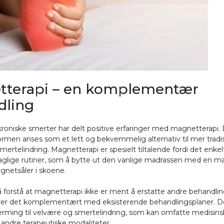
tterapi – en komplementær
dling
oniske smerter har delt positive erfaringer med magnetterapi.
rmen anses som et lett og bekvemmelig alternativ til mer tradis
mertelindring. Magnetterapi er spesielt tiltalende fordi det enkel
daglige rutiner, som å bytte ut den vanlige madrassen med en 
gnetsåler i skoene.
 å forstå at magnetterapi ikke er ment å erstatte andre behandlin
rer det komplementært med eksisterende behandlingsplaner. De
nærming til velvære og smertelindring, som kan omfatte medisins
g andre terapeutiske modaliteter.