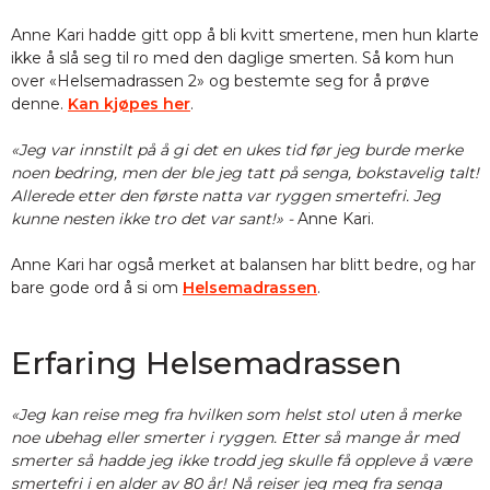
Anne Kari hadde gitt opp å bli kvitt smertene, men hun klarte
ikke å slå seg til ro med den daglige smerten. Så kom hun
over «Helsemadrassen 2» og bestemte seg for å prøve
denne.
Kan kjøpes her
.
«Jeg var innstilt på å gi det en ukes tid før jeg burde merke
noen bedring, men der ble jeg tatt på senga, bokstavelig talt!
Allerede etter den første natta var ryggen smertefri. Jeg
kunne nesten ikke tro det var sant!» -
Anne Kari.
Anne Kari har også merket at balansen har blitt bedre, og har
bare gode ord å si om
Helsemadrassen
.
Erfaring Helsemadrassen
«Jeg kan reise meg fra hvilken som helst stol uten å merke
noe ubehag eller smerter i ryggen. Etter så mange år med
smerter så hadde jeg ikke trodd jeg skulle få oppleve å være
smertefri i en alder av 80 år! Nå reiser jeg meg fra senga