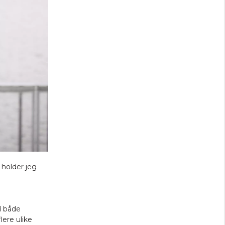
 holder jeg
d både
lere ulike