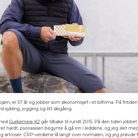
jørn, er 57 år og jobber som økonomisjef i et bilfirma. På fritiden
 sykling, jogging og litt skigåing.
 med
Gurkemeie K2
går tilbake til rundt 2015. På den tiden jobbet
t hardt, psoriasisen begynte å gå inn i leddene, og jeg slet me
g artroser. CRP-verdiene lå langt over normalen, og jeg prøvde f