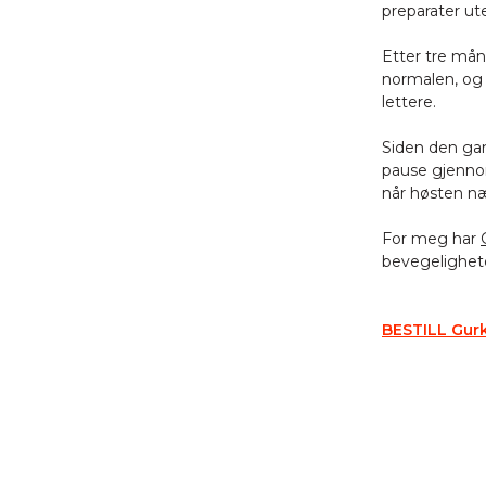
preparater ut
Etter tre m
normalen, og 
lettere.
Siden den ga
pause gjennom
når høsten n
For meg har
bevegelighete
BESTILL Gur