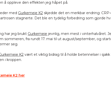
en å oppleve den effekten jeg håpet på.
åneder med
Gurkemeie K2
skjedde det en merkbar endring: CRP-e
artrosen stagnerte. Det ble en tydelig forbedring som gjorde h
ng har jeg brukt
Gurkemeie
jevnlig, men mest i vinterhalvåret. J
 sommeren, fra rundt 17. mai til ut august/september, og start
ærmer seg.
Gurkemeie K2
vært et viktig bidrag til å holde betennelser i sjak
n i kroppen.
kemeie K2 her