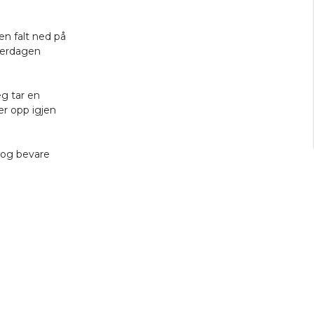
n falt ned på
verdagen
eg tar en
er opp igjen
k og bevare