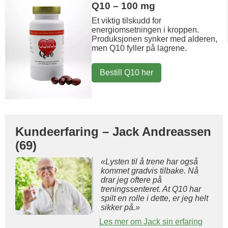
Q10 – 100 mg
Et viktig tilskudd for
energiomsetningen i kroppen.
Produksjonen synker med alderen,
men Q10 fyller på lagrene.
Bestill Q10 her
Kundeerfaring – Jack Andreassen
(69)
«Lysten til å trene har også
kommet gradvis tilbake. Nå
drar jeg oftere på
treningssenteret. At Q10 har
spilt en rolle i dette, er jeg helt
sikker på.»
Les mer om Jack sin erfaring